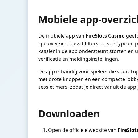
Mobiele app-overzich
De mobiele app van
FireSlots Casino
geeft
speloverzicht bevat filters op speltype en p
kassier in de app ondersteunt storten en u
verificatie en meldingsinstellingen.
De app is handig voor spelers die vooral o
met grote knoppen en een compacte lobby, 
sessietimers, zodat je direct vanuit de app 
Downloaden
Open de officiële website van
FireSlot