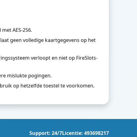
l met AES-256.
slaat geen volledige kaartgegevens op het
ingssysteem verloopt en niet op FireSlots-
ere mislukte pogingen.
ebruik op hetzelfde toestel te voorkomen.
Support: 24/7
Licentie: 493698217