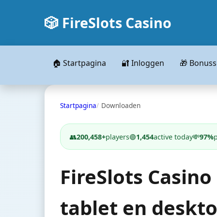
🎲 FireSlots Casino
🏠 Startpagina
🔐 Inloggen
🎁 Bonus
Startpagina
Downloaden
👥
200,458+
players
🟢
1,454
active today
💸
97%
FireSlots Casino
tablet en deskt